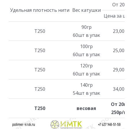
От 20 
Удельная плотность нити
Вес катушки
Цена за шт
90гр
Т250
23,00р
60шт в упак
100гр
Т250
25,00р
60шт в упак
120гр
Т250
29,00р
60шт в упак
140гр
Т250
34,00р
54шт в упак
От 20к
Т250
весовая
250р/кг